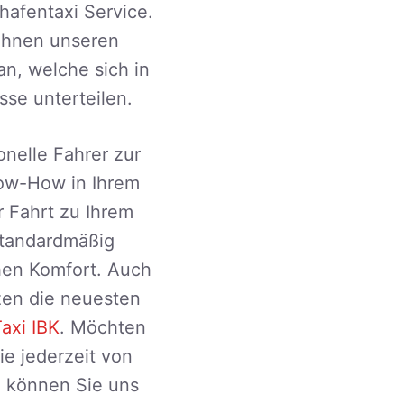
hafentaxi Service.
 Ihnen unseren
n, welche sich in
se unterteilen.
onelle Fahrer zur
now-How in Ihrem
r Fahrt zu Ihrem
standardmäßig
hen Komfort. Auch
tzen die neuesten
axi IBK
. Möchten
ie jederzeit von
n können Sie uns