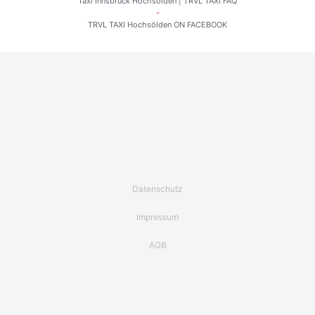
Taxi Innsbruck Hochsölden
|
TRVL TAXI FAQ
-
TRVL TAXI Hochsölden ON FACEBOOK
Datenschutz
Impressum
AGB