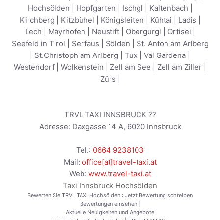
Hochsölden
|
Hopfgarten
|
Ischgl
|
Kaltenbach
|
Kirchberg
|
Kitzbühel
|
Königsleiten
|
Kühtai
|
Ladis
|
Lech
|
Mayrhofen
|
Neustift
|
Obergurgl
|
Ortisei
|
Seefeld in Tirol
|
Serfaus
|
Sölden
|
St. Anton am Arlberg
|
St.Christoph am Arlberg
|
Tux
|
Val Gardena
|
Westendorf
|
Wolkenstein
|
Zell am See
|
Zell am Ziller
|
Zürs
|
TRVL TAXI INNSBRUCK ??
Adresse:
Daxgasse 14 A
,
6020
Innsbruck
Tel.:
0664 9238103
Mail:
office[at]travel-taxi.at
Web:
www.travel-taxi.at
Taxi Innsbruck Hochsölden
Bewerten Sie TRVL TAXI Hochsölden :
Jetzt Bewertung schreiben
Bewertungen einsehen
|
Aktuelle Neuigkeiten und Angebote