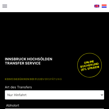
INNSBRUCK HOCHSÖLDEN
ONLINE
TRANSFER SERVICE
BUCHEN UND
20% SPAREN!
KOSTENLOSE KINDERSITZE
KEINE GEBÜHREN BEI FLUGVERSPÄTUNG
Art des Transfers
Abholort