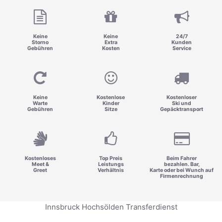
Keine
Keine
24/7
Storno
Extra
Kunden
Gebühren
Kosten
Service
Keine
Kostenlose
Kostenloser
Warte
Kinder
Ski und
Gebühren
Sitze
Gepäcktransport
Kostenloses
Top Preis
Beim Fahrer
Meet &
Leistungs
bezahlen. Bar,
Greet
Verhältnis
Karte oder bei Wunch auf
Firmenrechnung
Innsbruck Hochsölden Transferdienst