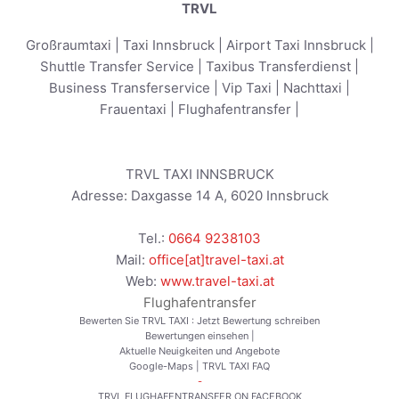
TRVL
Großraumtaxi
|
Taxi Innsbruck
|
Airport Taxi Innsbruck
|
Shuttle Transfer Service
|
Taxibus Transferdienst
|
Business Transferservice
|
Vip Taxi
|
Nachttaxi
|
Frauentaxi
|
Flughafentransfer
|
TRVL TAXI INNSBRUCK
Adresse:
Daxgasse 14 A
,
6020
Innsbruck
Tel.:
0664 9238103
Mail:
office[at]travel-taxi.at
Web:
www.travel-taxi.at
Flughafentransfer
Bewerten Sie TRVL TAXI :
Jetzt Bewertung schreiben
Bewertungen einsehen
|
Aktuelle Neuigkeiten und Angebote
Google-Maps
|
TRVL TAXI FAQ
-
TRVL FLUGHAFENTRANSFER ON FACEBOOK