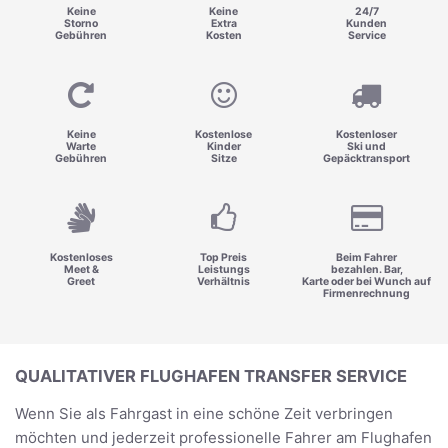
Keine
Keine
24/7
Storno
Extra
Kunden
Gebühren
Kosten
Service
Keine
Kostenlose
Kostenloser
Warte
Kinder
Ski und
Gebühren
Sitze
Gepäcktransport
Kostenloses
Top Preis
Beim Fahrer
Meet &
Leistungs
bezahlen. Bar,
Greet
Verhältnis
Karte oder bei Wunch auf
Firmenrechnung
QUALITATIVER FLUGHAFEN TRANSFER SERVICE
Wenn Sie als Fahrgast in eine schöne Zeit verbringen
möchten und jederzeit professionelle Fahrer am Flughafen