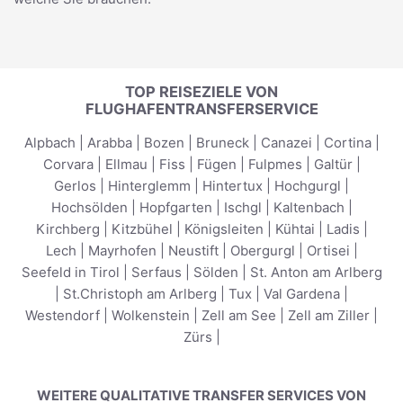
TOP REISEZIELE VON
FLUGHAFENTRANSFERSERVICE
Alpbach
|
Arabba
|
Bozen
|
Bruneck
|
Canazei
|
Cortina
|
Corvara
|
Ellmau
|
Fiss
|
Fügen
|
Fulpmes
|
Galtür
|
Gerlos
|
Hinterglemm
|
Hintertux
|
Hochgurgl
|
Hochsölden
|
Hopfgarten
|
Ischgl
|
Kaltenbach
|
Kirchberg
|
Kitzbühel
|
Königsleiten
|
Kühtai
|
Ladis
|
Lech
|
Mayrhofen
|
Neustift
|
Obergurgl
|
Ortisei
|
Seefeld in Tirol
|
Serfaus
|
Sölden
|
St. Anton am Arlberg
|
St.Christoph am Arlberg
|
Tux
|
Val Gardena
|
Westendorf
|
Wolkenstein
|
Zell am See
|
Zell am Ziller
|
Zürs
|
WEITERE QUALITATIVE TRANSFER SERVICES VON