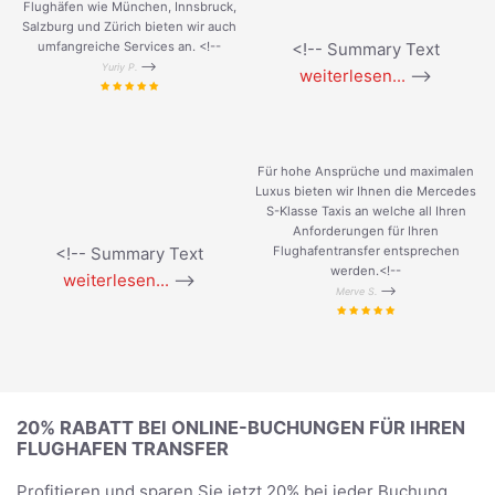
Flughäfen wie München, Innsbruck,
Salzburg und Zürich bieten wir auch
umfangreiche Services an. <!--
<!-- Summary Text
-->
Yuriy P.
weiterlesen...
-->
Für hohe Ansprüche und maximalen
Luxus bieten wir Ihnen die Mercedes
S-Klasse Taxis an welche all Ihren
Anforderungen für Ihren
<!-- Summary Text
Flughafentransfer entsprechen
werden.<!--
weiterlesen...
-->
-->
Merve S.
20% RABATT BEI ONLINE-BUCHUNGEN FÜR IHREN
FLUGHAFEN TRANSFER
Profitieren und sparen Sie jetzt 20% bei jeder Buchung