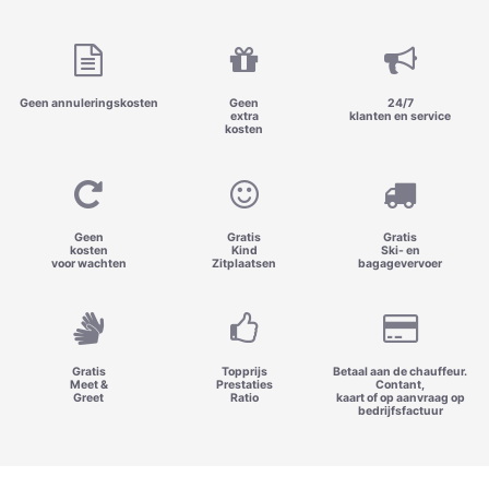
Geen annuleringskosten
Geen
24/7
extra
klanten en service
kosten
Geen
Gratis
Gratis
kosten
Kind
Ski- en
voor wachten
Zitplaatsen
bagagevervoer
Gratis
Topprijs
Betaal aan de chauffeur.
Meet &
Prestaties
Contant,
Greet
Ratio
kaart of op aanvraag op
bedrijfsfactuur