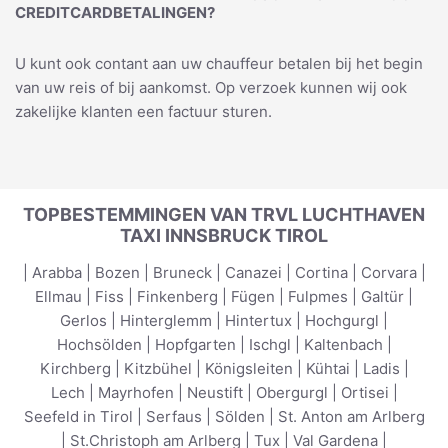
CREDITCARDBETALINGEN?
U kunt ook contant aan uw chauffeur betalen bij het begin
van uw reis of bij aankomst. Op verzoek kunnen wij ook
zakelijke klanten een factuur sturen.
TOPBESTEMMINGEN VAN TRVL LUCHTHAVEN
TAXI INNSBRUCK TIROL
|
Arabba
|
Bozen
|
Bruneck
|
Canazei
|
Cortina
|
Corvara
|
Ellmau
|
Fiss
|
Finkenberg
|
Fügen
|
Fulpmes
|
Galtür
|
Gerlos
|
Hinterglemm
|
Hintertux
|
Hochgurgl
|
Hochsölden
|
Hopfgarten
|
Ischgl
|
Kaltenbach
|
Kirchberg
|
Kitzbühel
|
Königsleiten
|
Kühtai
|
Ladis
|
Lech
|
Mayrhofen
|
Neustift
|
Obergurgl
|
Ortisei
|
Seefeld in Tirol
|
Serfaus
|
Sölden
|
St. Anton am Arlberg
|
St.Christoph am Arlberg
|
Tux
|
Val Gardena
|