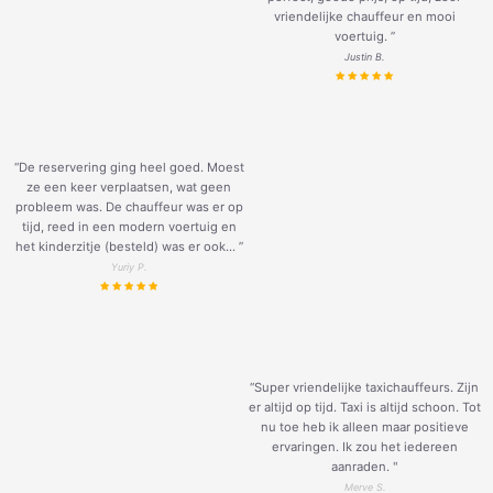
vriendelijke chauffeur en mooi
voertuig.
”
Justin B.
“De reservering ging heel goed. Moest
ze een keer verplaatsen, wat geen
probleem was. De chauffeur was er op
tijd, reed in een modern voertuig en
het kinderzitje (besteld) was er ook... ”
Yuriy P.
“Super vriendelijke taxichauffeurs. Zijn
er altijd op tijd. Taxi is altijd schoon. Tot
nu toe heb ik alleen maar positieve
ervaringen. Ik zou het iedereen
aanraden. "
Merve S.