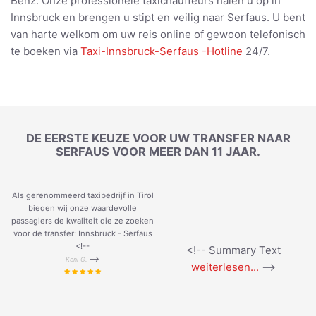
Benz. Onze professionele taxichauffeurs halen u op in
Innsbruck en brengen u stipt en veilig naar Serfaus. U bent
van harte welkom om uw reis online of gewoon telefonisch
te boeken via
Taxi-Innsbruck-Serfaus -Hotline
24/7.
DE EERSTE KEUZE VOOR UW TRANSFER NAAR
SERFAUS VOOR MEER DAN 11 JAAR.
Als gerenommeerd taxibedrijf in Tirol
bieden wij onze waardevolle
passagiers de kwaliteit die ze zoeken
voor de transfer: Innsbruck - Serfaus
<!--
<!-- Summary Text
-->
Keni G.
weiterlesen...
-->