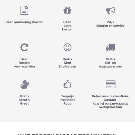
Geen annuleringskosten
Geen
24/7
extra
klanten en service
kosten
Geen
Gratis
Gratis
kosten
Kind
Ski- en
voor wachten
Zitplaatsen
bagagevervoer
Gratis
Topprijs
Betaal aan de chauffeur.
Meet &
Prestaties
Contant,
Greet
Ratio
kaart of op aanvraag op
bedrijfsfactuur