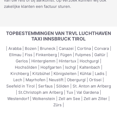
van uw reis of bij aankomst. Op verzoek kunnen wij ook
zakelijke klanten een factuur sturen.
TOPBESTEMMINGEN VAN TRVL LUCHTHAVEN
TAXI INNSBRUCK TIROL
|
Arabba
|
Bozen
|
Bruneck
|
Canazei
|
Cortina
|
Corvara
|
Ellmau
|
Fiss
|
Finkenberg
|
Fügen
|
Fulpmes
|
Galtür
|
Gerlos
|
Hinterglemm
|
Hintertux
|
Hochgurgl
|
Hochsölden
|
Hopfgarten
|
Ischgl
|
Kaltenbach
|
Kirchberg
|
Kitzbühel
|
Königsleiten
|
Kühtai
|
Ladis
|
Lech
|
Mayrhofen
|
Neustift
|
Obergurgl
|
Ortisei
|
Seefeld in Tirol
|
Serfaus
|
Sölden
|
St. Anton am Arlberg
|
St.Christoph am Arlberg
|
Tux
|
Val Gardena
|
Westendorf
|
Wolkenstein
|
Zell am See
|
Zell am Ziller
|
Zürs
|