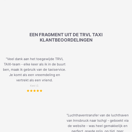
EEN FRAGMENT UIT DE TRVL TAXI
KLANTBEOORDELINGEN
“Veel dank aan het toegewijde TRVL
TAXI-team - elke keer als ik in de buurt
ben, maak ik gebruik van de taxiservice.
Je komt als een vreemdeling en
vertrekt als een vriend.
Keni G.
“Luchthaventransfer van de luchthaven
van Innsbruck naar Ischgl - geboekt via
de website - was heel gemakkelijk en
perfect, goede prijs, op tijd, zeer