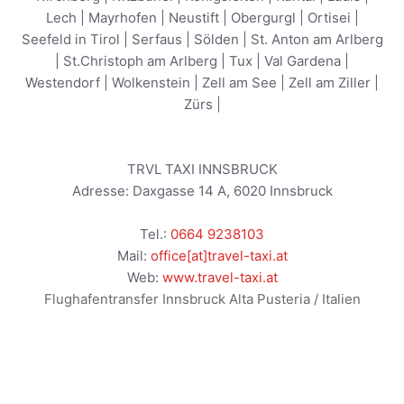
Lech
|
Mayrhofen
|
Neustift
|
Obergurgl
|
Ortisei
|
Seefeld in Tirol
|
Serfaus
|
Sölden
|
St. Anton am Arlberg
|
St.Christoph am Arlberg
|
Tux
|
Val Gardena
|
Westendorf
|
Wolkenstein
|
Zell am See
|
Zell am Ziller
|
Zürs
|
TRVL TAXI INNSBRUCK
Adresse:
Daxgasse 14 A
,
6020
Innsbruck
Tel.:
0664 9238103
Mail:
office[at]travel-taxi.at
Web:
www.travel-taxi.at
Flughafentransfer Innsbruck Alta Pusteria / Italien