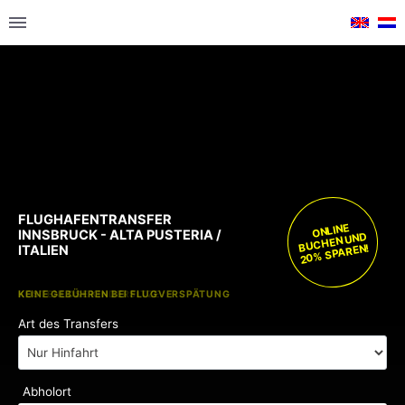
FLUGHAFENTRANSFER
ONLINE
INNSBRUCK - ALTA PUSTERIA /
BUCHEN UND
20% SPAREN!
ITALIEN
KOSTENLOSE KINDERSITZE
KEINE GEBÜHREN BEI FLUGVERSPÄTUNG
Art des Transfers
Abholort