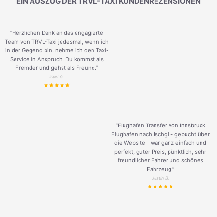
EIN AUSZUG DER TRVL-TAXI KUNDENREZENSIONEN
“Herzlichen Dank an das engagierte
Team von TRVL-Taxi jedesmal, wenn ich
in der Gegend bin, nehme ich den Taxi-
Service in Anspruch. Du kommst als
Fremder und gehst als Freund.
”
Keni G.
“Flughafen Transfer von Innsbruck
Flughafen nach Ischgl - gebucht über
die Website - war ganz einfach und
perfekt, guter Preis, pünktlich, sehr
freundlicher Fahrer und schönes
Fahrzeug.
”
Justin B.