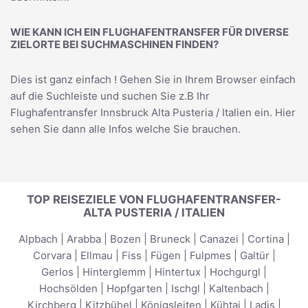
WIE KANN ICH EIN FLUGHAFENTRANSFER FÜR DIVERSE
ZIELORTE BEI SUCHMASCHINEN FINDEN?
Dies ist ganz einfach ! Gehen Sie in Ihrem Browser einfach
auf die Suchleiste und suchen Sie z.B Ihr
Flughafentransfer Innsbruck Alta Pusteria / Italien
ein. Hier
sehen Sie dann alle Infos welche Sie brauchen.
TOP REISEZIELE VON FLUGHAFENTRANSFER-
ALTA PUSTERIA / ITALIEN
Alpbach
|
Arabba
|
Bozen
|
Bruneck
|
Canazei
|
Cortina
|
Corvara
|
Ellmau
|
Fiss
|
Fügen
|
Fulpmes
|
Galtür
|
Gerlos
|
Hinterglemm
|
Hintertux
|
Hochgurgl
|
Hochsölden
|
Hopfgarten
|
Ischgl
|
Kaltenbach
|
Kirchberg
|
Kitzbühel
|
Königsleiten
|
Kühtai
|
Ladis
|