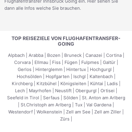
Flughafentransfer Innsbruck Going
ein. Hier sehen Sie
dann alle Infos welche Sie brauchen.
TOP REISEZIELE VON FLUGHAFENTRANSFER-
GOING
Alpbach
|
Arabba
|
Bozen
|
Bruneck
|
Canazei
|
Cortina
|
Corvara
|
Ellmau
|
Fiss
|
Fügen
|
Fulpmes
|
Galtür
|
Gerlos
|
Hinterglemm
|
Hintertux
|
Hochgurgl
|
Hochsölden
|
Hopfgarten
|
Ischgl
|
Kaltenbach
|
Kirchberg
|
Kitzbühel
|
Königsleiten
|
Kühtai
|
Ladis
|
Lech
|
Mayrhofen
|
Neustift
|
Obergurgl
|
Ortisei
|
Seefeld in Tirol
|
Serfaus
|
Sölden
|
St. Anton am Arlberg
|
St.Christoph am Arlberg
|
Tux
|
Val Gardena
|
Westendorf
|
Wolkenstein
|
Zell am See
|
Zell am Ziller
|
Zürs
|