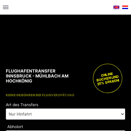
FLUGHAFENTRANSFER
ONLINE
INNSBRUCK - MÜHLBACH AM
BUCHEN UND
20% SPAREN!
HOCHKÖNIG
KOSTENLOSE KINDERSITZE
KEINE GEBÜHREN BEI FLUGVERSPÄTUNG
Art des Transfers
Abholort