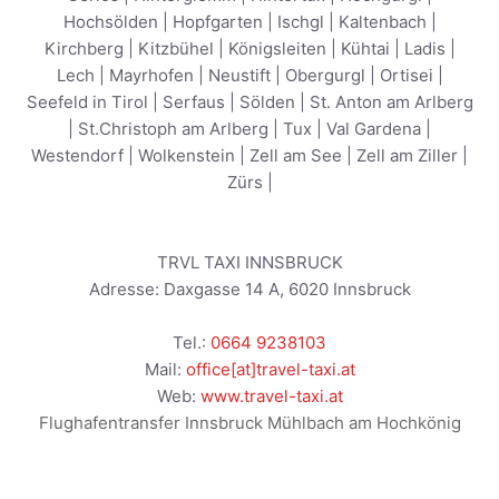
Hochsölden
|
Hopfgarten
|
Ischgl
|
Kaltenbach
|
Kirchberg
|
Kitzbühel
|
Königsleiten
|
Kühtai
|
Ladis
|
Lech
|
Mayrhofen
|
Neustift
|
Obergurgl
|
Ortisei
|
Seefeld in Tirol
|
Serfaus
|
Sölden
|
St. Anton am Arlberg
|
St.Christoph am Arlberg
|
Tux
|
Val Gardena
|
Westendorf
|
Wolkenstein
|
Zell am See
|
Zell am Ziller
|
Zürs
|
TRVL TAXI INNSBRUCK
Adresse:
Daxgasse 14 A
,
6020
Innsbruck
Tel.:
0664 9238103
Mail:
office[at]travel-taxi.at
Web:
www.travel-taxi.at
Flughafentransfer Innsbruck Mühlbach am Hochkönig