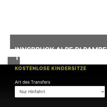
INNSBRUCK ALPE DI PAMPEA
TRANSFER SERVICE
KOSTENLOSE KINDERSITZE
KEINE GEBÜHREN BEI FLUGVERSP
Art des Transfers