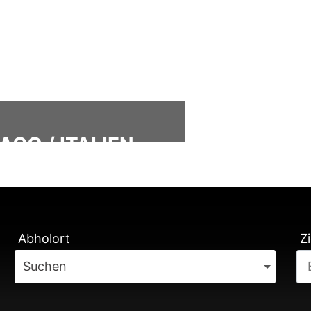
GO / ITALIEN
ÄTUNG
Abholort
Zi
Suchen