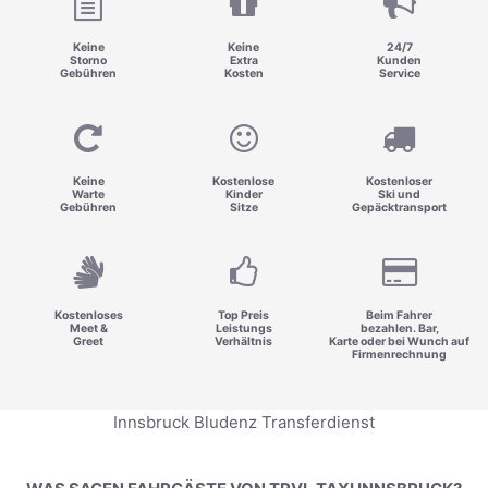
Keine
Keine
24/7
Storno
Extra
Kunden
Gebühren
Kosten
Service
Keine
Kostenlose
Kostenloser
Warte
Kinder
Ski und
Gebühren
Sitze
Gepäcktransport
Kostenloses
Top Preis
Beim Fahrer
Meet &
Leistungs
bezahlen. Bar,
Greet
Verhältnis
Karte oder bei Wunch auf
Firmenrechnung
Innsbruck Bludenz Transferdienst