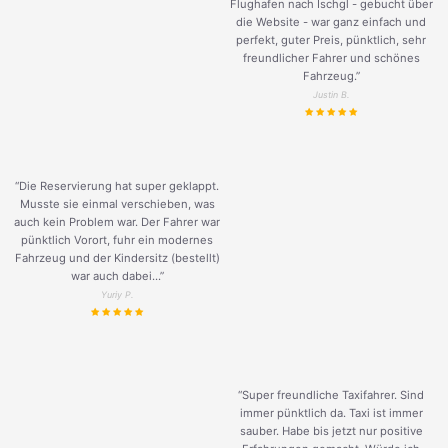
Flughafen nach Ischgl - gebucht über
die Website - war ganz einfach und
perfekt, guter Preis, pünktlich, sehr
freundlicher Fahrer und schönes
Fahrzeug.
”
Justin B.
“Die Reservierung hat super geklappt.
Musste sie einmal verschieben, was
auch kein Problem war. Der Fahrer war
pünktlich Vorort, fuhr ein modernes
Fahrzeug und der Kindersitz (bestellt)
war auch dabei...”
Yuriy P.
“Super freundliche Taxifahrer. Sind
immer pünktlich da. Taxi ist immer
sauber. Habe bis jetzt nur positive