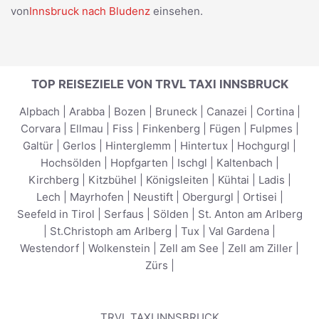
von
Innsbruck nach Bludenz
einsehen.
TOP REISEZIELE VON TRVL TAXI INNSBRUCK
Alpbach
|
Arabba
|
Bozen
|
Bruneck
|
Canazei
|
Cortina
|
Corvara
|
Ellmau
|
Fiss
|
Finkenberg
|
Fügen
|
Fulpmes
|
Galtür
|
Gerlos
|
Hinterglemm
|
Hintertux
|
Hochgurgl
|
Hochsölden
|
Hopfgarten
|
Ischgl
|
Kaltenbach
|
Kirchberg
|
Kitzbühel
|
Königsleiten
|
Kühtai
|
Ladis
|
Lech
|
Mayrhofen
|
Neustift
|
Obergurgl
|
Ortisei
|
Seefeld in Tirol
|
Serfaus
|
Sölden
|
St. Anton am Arlberg
|
St.Christoph am Arlberg
|
Tux
|
Val Gardena
|
Westendorf
|
Wolkenstein
|
Zell am See
|
Zell am Ziller
|
Zürs
|
TRVL TAXI INNSBRUCK