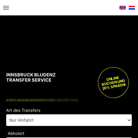
INNSBRUCK BLUDENZ
ONLINE
TRANSFER SERVICE
BUCHEN UND
20% SPAREN!
KOSTENLOSE KINDERSITZE
KEINE GEBÜHREN BEI FLUGVERSPÄTUNG
Art des Transfers
Abholort