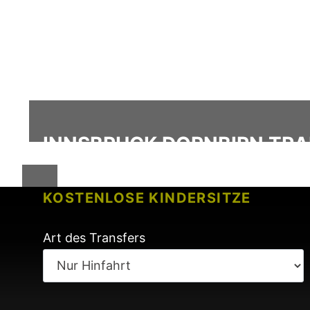
INNSBRUCK DORNBIRN TRA
KOSTENLOSE KINDERSITZE
KEINE GEBÜHREN BEI FLUGVERSP
Art des Transfers