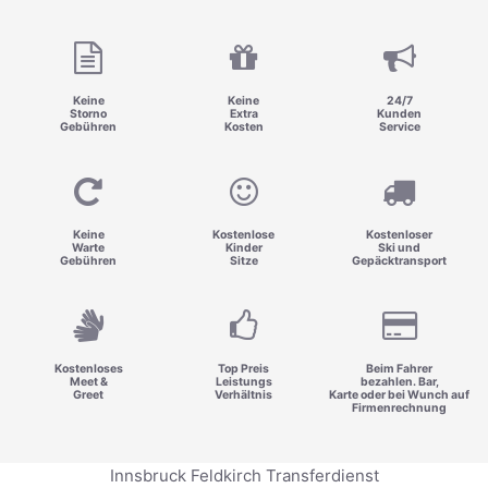
Keine
Keine
24/7
Storno
Extra
Kunden
Gebühren
Kosten
Service
Keine
Kostenlose
Kostenloser
Warte
Kinder
Ski und
Gebühren
Sitze
Gepäcktransport
Kostenloses
Top Preis
Beim Fahrer
Meet &
Leistungs
bezahlen. Bar,
Greet
Verhältnis
Karte oder bei Wunch auf
Firmenrechnung
Innsbruck Feldkirch Transferdienst