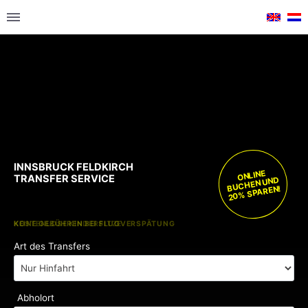
INNSBRUCK FELDKIRCH
ONLINE
TRANSFER SERVICE
BUCHEN UND
20% SPAREN!
KOSTENLOSE KINDERSITZE
KEINE GEBÜHREN BEI FLUGVERSPÄTUNG
Art des Transfers
Abholort