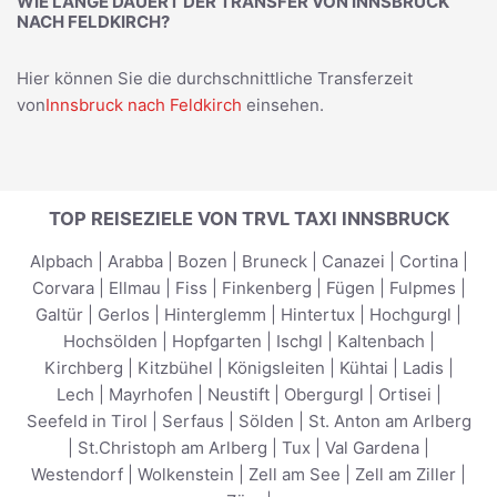
WIE LANGE DAUERT DER TRANSFER VON INNSBRUCK
NACH FELDKIRCH?
Hier können Sie die durchschnittliche Transferzeit
von
Innsbruck nach Feldkirch
einsehen.
TOP REISEZIELE VON TRVL TAXI INNSBRUCK
Alpbach
|
Arabba
|
Bozen
|
Bruneck
|
Canazei
|
Cortina
|
Corvara
|
Ellmau
|
Fiss
|
Finkenberg
|
Fügen
|
Fulpmes
|
Galtür
|
Gerlos
|
Hinterglemm
|
Hintertux
|
Hochgurgl
|
Hochsölden
|
Hopfgarten
|
Ischgl
|
Kaltenbach
|
Kirchberg
|
Kitzbühel
|
Königsleiten
|
Kühtai
|
Ladis
|
Lech
|
Mayrhofen
|
Neustift
|
Obergurgl
|
Ortisei
|
Seefeld in Tirol
|
Serfaus
|
Sölden
|
St. Anton am Arlberg
|
St.Christoph am Arlberg
|
Tux
|
Val Gardena
|
Westendorf
|
Wolkenstein
|
Zell am See
|
Zell am Ziller
|