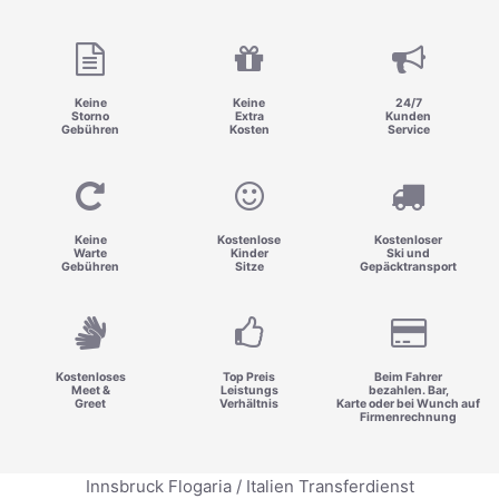
Keine
Keine
24/7
Storno
Extra
Kunden
Gebühren
Kosten
Service
Keine
Kostenlose
Kostenloser
Warte
Kinder
Ski und
Gebühren
Sitze
Gepäcktransport
Kostenloses
Top Preis
Beim Fahrer
Meet &
Leistungs
bezahlen. Bar,
Greet
Verhältnis
Karte oder bei Wunch auf
Firmenrechnung
Innsbruck Flogaria / Italien Transferdienst