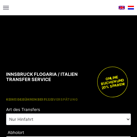
INNSBRUCK FLOGARIA / ITALIEN
ONLINE
TRANSFER SERVICE
BUCHEN UND
20% SPAREN!
KOSTENLOSE KINDERSITZE
KEINE GEBÜHREN BEI FLUGVERSPÄTUNG
Art des Transfers
Abholort