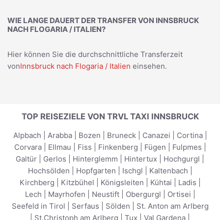
WIE LANGE DAUERT DER TRANSFER VON INNSBRUCK
NACH FLOGARIA / ITALIEN?
Hier können Sie die durchschnittliche Transferzeit
von
Innsbruck nach Flogaria / Italien
einsehen.
TOP REISEZIELE VON TRVL TAXI INNSBRUCK
Alpbach
|
Arabba
|
Bozen
|
Bruneck
|
Canazei
|
Cortina
|
Corvara
|
Ellmau
|
Fiss
|
Finkenberg
|
Fügen
|
Fulpmes
|
Galtür
|
Gerlos
|
Hinterglemm
|
Hintertux
|
Hochgurgl
|
Hochsölden
|
Hopfgarten
|
Ischgl
|
Kaltenbach
|
Kirchberg
|
Kitzbühel
|
Königsleiten
|
Kühtai
|
Ladis
|
Lech
|
Mayrhofen
|
Neustift
|
Obergurgl
|
Ortisei
|
Seefeld in Tirol
|
Serfaus
|
Sölden
|
St. Anton am Arlberg
|
St.Christoph am Arlberg
|
Tux
|
Val Gardena
|