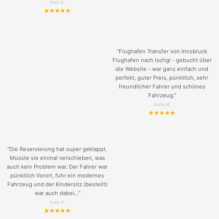
Keni G.
“Flughafen Transfer von Innsbruck
Flughafen nach Ischgl - gebucht über
die Website - war ganz einfach und
perfekt, guter Preis, pünktlich, sehr
freundlicher Fahrer und schönes
Fahrzeug.
”
Justin B.
“Die Reservierung hat super geklappt.
Musste sie einmal verschieben, was
auch kein Problem war. Der Fahrer war
pünktlich Vorort, fuhr ein modernes
Fahrzeug und der Kindersitz (bestellt)
war auch dabei...”
Yuriy P.