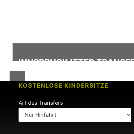
INNSBRUCK ITTER TRANSFE
KOSTENLOSE KINDERSITZE
KEINE GEBÜHREN BEI FLUGVERSP
Art des Transfers