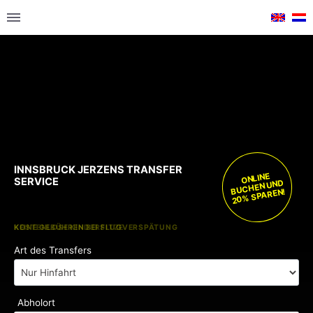
INNSBRUCK JERZENS TRANSFER
ONLINE
SERVICE
BUCHEN UND
20% SPAREN!
KOSTENLOSE KINDERSITZE
KEINE GEBÜHREN BEI FLUGVERSPÄTUNG
Art des Transfers
Abholort