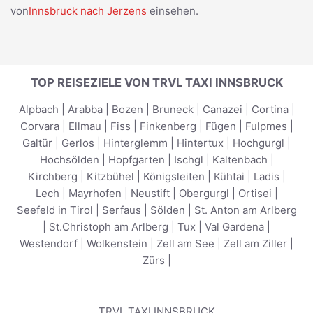
von
Innsbruck nach Jerzens
einsehen.
TOP REISEZIELE VON TRVL TAXI INNSBRUCK
Alpbach
|
Arabba
|
Bozen
|
Bruneck
|
Canazei
|
Cortina
|
Corvara
|
Ellmau
|
Fiss
|
Finkenberg
|
Fügen
|
Fulpmes
|
Galtür
|
Gerlos
|
Hinterglemm
|
Hintertux
|
Hochgurgl
|
Hochsölden
|
Hopfgarten
|
Ischgl
|
Kaltenbach
|
Kirchberg
|
Kitzbühel
|
Königsleiten
|
Kühtai
|
Ladis
|
Lech
|
Mayrhofen
|
Neustift
|
Obergurgl
|
Ortisei
|
Seefeld in Tirol
|
Serfaus
|
Sölden
|
St. Anton am Arlberg
|
St.Christoph am Arlberg
|
Tux
|
Val Gardena
|
Westendorf
|
Wolkenstein
|
Zell am See
|
Zell am Ziller
|
Zürs
|
TRVL TAXI INNSBRUCK