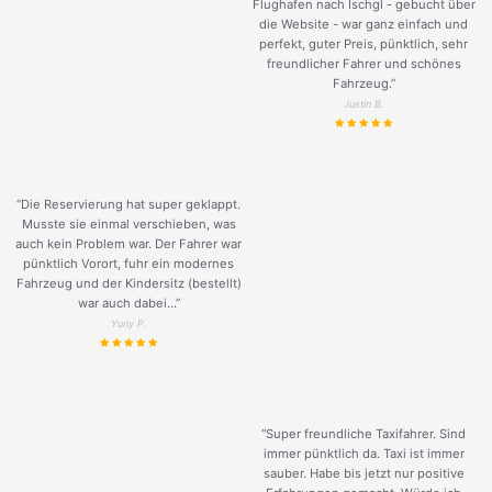
Flughafen nach Ischgl - gebucht über
die Website - war ganz einfach und
perfekt, guter Preis, pünktlich, sehr
freundlicher Fahrer und schönes
Fahrzeug.
”
Justin B.
“Die Reservierung hat super geklappt.
Musste sie einmal verschieben, was
auch kein Problem war. Der Fahrer war
pünktlich Vorort, fuhr ein modernes
Fahrzeug und der Kindersitz (bestellt)
war auch dabei...”
Yuriy P.
“Super freundliche Taxifahrer. Sind
immer pünktlich da. Taxi ist immer
sauber. Habe bis jetzt nur positive