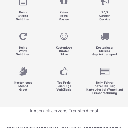
Keine
Keine
24/7
Storno
Extra
Kunden
Gebühren
Kosten
Service
Keine
Kostenlose
Kostenloser
Warte
Kinder
Ski und
Gebühren
Sitze
Gepäcktransport
Kostenloses
Top Preis
Beim Fahrer
Meet &
Leistungs
bezahlen. Bar,
Greet
Verhältnis
Karte oder bei Wunch auf
Firmenrechnung
Innsbruck Jerzens Transferdienst