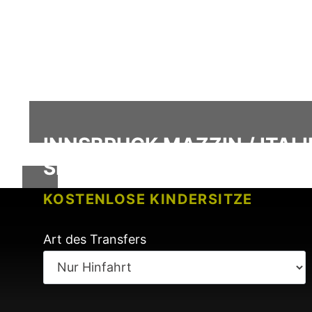
INNSBRUCK MAZZIN / ITAL
SERVICE
KOSTENLOSE KINDERSITZE
KEINE GEBÜHREN BEI FLUGVERSP
Art des Transfers