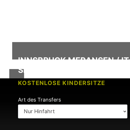
INNSBRUCK MERANSEN / IT
SERVICE
KOSTENLOSE KINDERSITZE
KEINE GEBÜHREN BEI FLUGVERSP
Art des Transfers