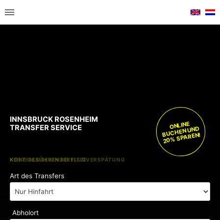
INNSBRUCK ROSENHEIM
ONLINE
TRANSFER SERVICE
BUCHEN UND
20% SPAREN!
KOSTENLOSE KINDERSITZE
KEINE GEBÜHREN BEI FLUGVERSPÄTUNG
Art des Transfers
Abholort