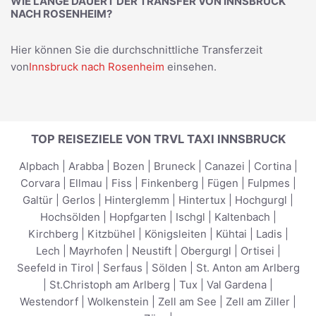
WIE LANGE DAUERT DER TRANSFER VON INNSBRUCK
NACH ROSENHEIM?
Hier können Sie die durchschnittliche Transferzeit
von
Innsbruck nach Rosenheim
einsehen.
TOP REISEZIELE VON TRVL TAXI INNSBRUCK
Alpbach
|
Arabba
|
Bozen
|
Bruneck
|
Canazei
|
Cortina
|
Corvara
|
Ellmau
|
Fiss
|
Finkenberg
|
Fügen
|
Fulpmes
|
Galtür
|
Gerlos
|
Hinterglemm
|
Hintertux
|
Hochgurgl
|
Hochsölden
|
Hopfgarten
|
Ischgl
|
Kaltenbach
|
Kirchberg
|
Kitzbühel
|
Königsleiten
|
Kühtai
|
Ladis
|
Lech
|
Mayrhofen
|
Neustift
|
Obergurgl
|
Ortisei
|
Seefeld in Tirol
|
Serfaus
|
Sölden
|
St. Anton am Arlberg
|
St.Christoph am Arlberg
|
Tux
|
Val Gardena
|
Westendorf
|
Wolkenstein
|
Zell am See
|
Zell am Ziller
|