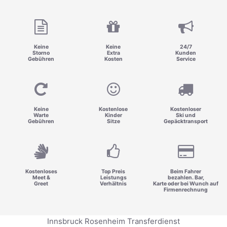
Keine
Keine
24/7
Storno
Extra
Kunden
Gebühren
Kosten
Service
Keine
Kostenlose
Kostenloser
Warte
Kinder
Ski und
Gebühren
Sitze
Gepäcktransport
Kostenloses
Top Preis
Beim Fahrer
Meet &
Leistungs
bezahlen. Bar,
Greet
Verhältnis
Karte oder bei Wunch auf
Firmenrechnung
Innsbruck Rosenheim Transferdienst