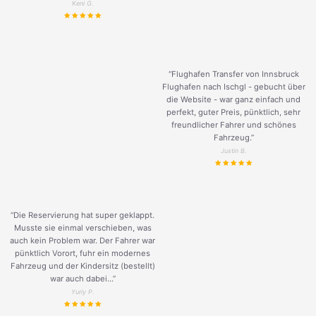
Keni G.
“Flughafen Transfer von Innsbruck
Flughafen nach Ischgl - gebucht über
die Website - war ganz einfach und
perfekt, guter Preis, pünktlich, sehr
freundlicher Fahrer und schönes
Fahrzeug.
”
Justin B.
“Die Reservierung hat super geklappt.
Musste sie einmal verschieben, was
auch kein Problem war. Der Fahrer war
pünktlich Vorort, fuhr ein modernes
Fahrzeug und der Kindersitz (bestellt)
war auch dabei...”
Yuriy P.