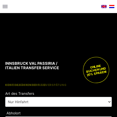
INNSBRUCK VAL PASSIRIA /
ONLINE
ITALIEN TRANSFER SERVICE
BUCHEN UND
20% SPAREN!
KOSTENLOSE KINDERSITZE
KEINE GEBÜHREN BEI FLUGVERSPÄTUNG
Art des Transfers
Abholort