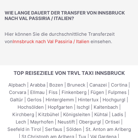
WIE LANGE DAUERT DER TRANSFER VON INNSBRUCK
NACH VAL PASSIRIA / ITALIEN?
Hier können Sie die durchschnittliche Transferzeit
von
Innsbruck nach Val Passiria / Italien
einsehen.
TOP REISEZIELE VON TRVL TAXI INNSBRUCK
Alpbach
|
Arabba
|
Bozen
|
Bruneck
|
Canazei
|
Cortina
|
Corvara
|
Ellmau
|
Fiss
|
Finkenberg
|
Fügen
|
Fulpmes
|
Galtür
|
Gerlos
|
Hinterglemm
|
Hintertux
|
Hochgurgl
|
Hochsölden
|
Hopfgarten
|
Ischgl
|
Kaltenbach
|
Kirchberg
|
Kitzbühel
|
Königsleiten
|
Kühtai
|
Ladis
|
Lech
|
Mayrhofen
|
Neustift
|
Obergurgl
|
Ortisei
|
Seefeld in Tirol
|
Serfaus
|
Sölden
|
St. Anton am Arlberg
|
St.Christoph am Arlberg
|
Tux
|
Val Gardena
|