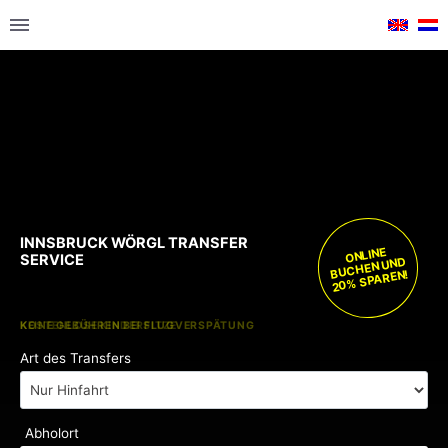
INNSBRUCK WÖRGL TRANSFER
ONLINE
SERVICE
BUCHEN UND
20% SPAREN!
KOSTENLOSE KINDERSITZE
KEINE GEBÜHREN BEI FLUGVERSPÄTUNG
Art des Transfers
Abholort