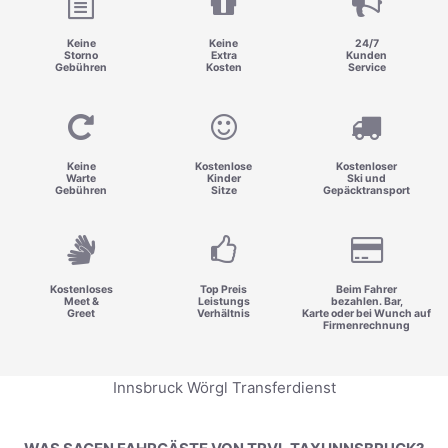
Keine
Keine
24/7
Storno
Extra
Kunden
Gebühren
Kosten
Service
Keine
Kostenlose
Kostenloser
Warte
Kinder
Ski und
Gebühren
Sitze
Gepäcktransport
Kostenloses
Top Preis
Beim Fahrer
Meet &
Leistungs
bezahlen. Bar,
Greet
Verhältnis
Karte oder bei Wunch auf
Firmenrechnung
Innsbruck Wörgl Transferdienst