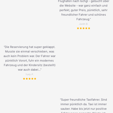
Flughafen nach Ischgl - gebucht über
die Website - war ganz einfach und
perfekt, guter Preis, pünktlich, sehr
freundlicher Fahrer und schönes
Fahrzeug.
”
Justin B.
“Die Reservierung hat super geklappt.
Musste sie einmal verschieben, was
auch kein Problem war. Der Fahrer war
pünktlich Vorort, fuhr ein modernes
Fahrzeug und der Kindersitz (bestellt)
war auch dabei...”
Yuriy P.
“Super freundliche Taxifahrer. Sind
immer pünktlich da. Taxi ist immer
sauber. Habe bis jetzt nur positive