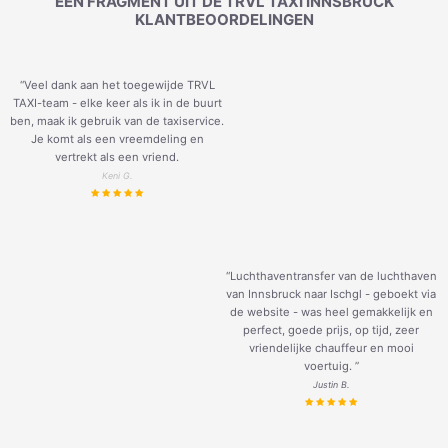
EEN FRAGMENT UIT DE TRVL TAXI INNSBRUCK
KLANTBEOORDELINGEN
“Veel dank aan het toegewijde TRVL
TAXI-team - elke keer als ik in de buurt
ben, maak ik gebruik van de taxiservice.
Je komt als een vreemdeling en
vertrekt als een vriend.
Keni G.
“Luchthaventransfer van de luchthaven
van Innsbruck naar Ischgl - geboekt via
de website - was heel gemakkelijk en
perfect, goede prijs, op tijd, zeer
vriendelijke chauffeur en mooi
voertuig.
”
Justin B.