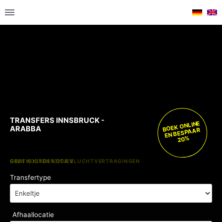
TRANSFERS INNSBRUCK -
BOEK ONLINE
ARABBA
EN BESPAAR
20%
GRATIS KINDERZITJES
GEEN KOSTEN VOOR VLUCHTVERTRAGINGEN
Transfertype
Afhaallocatie