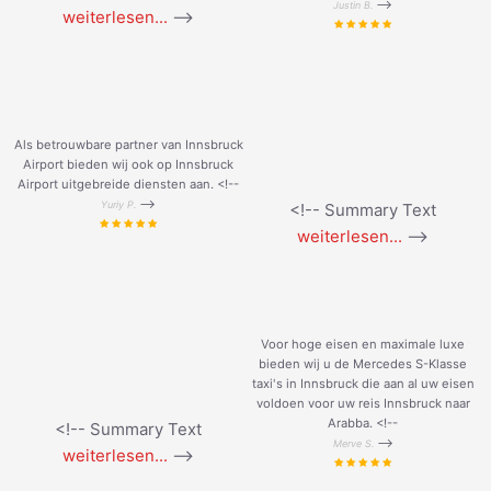
-->
Justin B.
weiterlesen...
-->
Als betrouwbare partner van Innsbruck
Airport bieden wij ook op Innsbruck
Airport uitgebreide diensten aan. <!--
-->
Yuriy P.
<!-- Summary Text
weiterlesen...
-->
Voor hoge eisen en maximale luxe
bieden wij u de Mercedes S-Klasse
taxi's in Innsbruck die aan al uw eisen
voldoen voor uw reis Innsbruck naar
Arabba. <!--
<!-- Summary Text
-->
Merve S.
weiterlesen...
-->