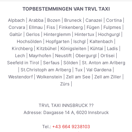
TOPBESTEMMINGEN VAN TRVL TAXI
Alpbach
|
Arabba
|
Bozen
|
Bruneck
|
Canazei
|
Cortina
|
Corvara
|
Ellmau
|
Fiss
|
Finkenberg
|
Fügen
|
Fulpmes
|
Galtür
|
Gerlos
|
Hinterglemm
|
Hintertux
|
Hochgurgl
|
Hochsölden
|
Hopfgarten
|
Ischgl
|
Kaltenbach
|
Kirchberg
|
Kitzbühel
|
Königsleiten
|
Kühtai
|
Ladis
|
Lech
|
Mayrhofen
|
Neustift
|
Obergurgl
|
Ortisei
|
Seefeld in Tirol
|
Serfaus
|
Sölden
|
St. Anton am Arlberg
|
St.Christoph am Arlberg
|
Tux
|
Val Gardena
|
Westendorf
|
Wolkenstein
|
Zell am See
|
Zell am Ziller
|
Zürs
|
TRVL TAXI INNSBRUCK ??
Adresse:
Daxgasse 14 A
,
6020
Innsbruck
Tel.:
+43 664 9238103