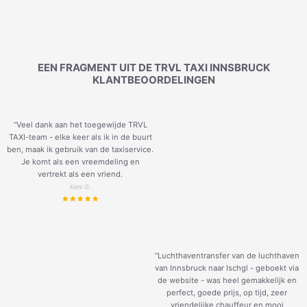
EEN FRAGMENT UIT DE TRVL TAXI INNSBRUCK
KLANTBEOORDELINGEN
“Veel dank aan het toegewijde TRVL
TAXI-team - elke keer als ik in de buurt
ben, maak ik gebruik van de taxiservice.
Je komt als een vreemdeling en
vertrekt als een vriend.
Keni G.
“Luchthaventransfer van de luchthaven
van Innsbruck naar Ischgl - geboekt via
de website - was heel gemakkelijk en
perfect, goede prijs, op tijd, zeer
vriendelijke chauffeur en mooi