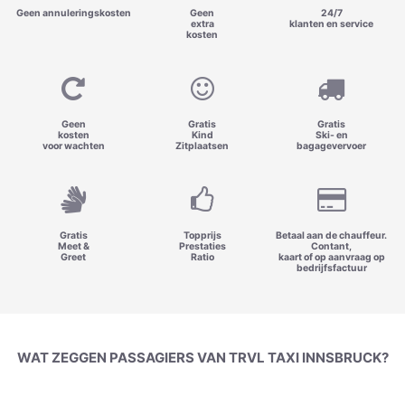
Geen annuleringskosten
Geen
24/7
extra
klanten en service
kosten
Geen
Gratis
Gratis
kosten
Kind
Ski- en
voor wachten
Zitplaatsen
bagagevervoer
Gratis
Topprijs
Betaal aan de chauffeur.
Meet &
Prestaties
Contant,
Greet
Ratio
kaart of op aanvraag op
bedrijfsfactuur
WAT ZEGGEN PASSAGIERS VAN TRVL TAXI INNSBRUCK?