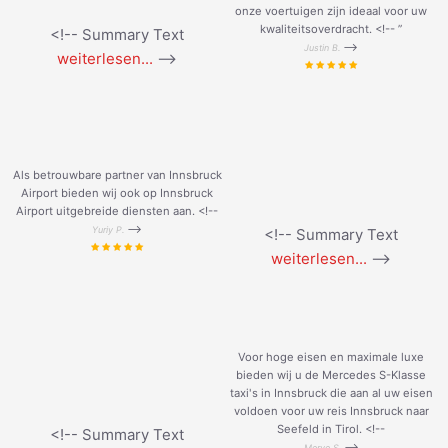
onze voertuigen zijn ideaal voor uw
kwaliteitsoverdracht. <!--
”
<!-- Summary Text
-->
Justin B.
weiterlesen...
-->
Als betrouwbare partner van Innsbruck
Airport bieden wij ook op Innsbruck
Airport uitgebreide diensten aan. <!--
-->
Yuriy P.
<!-- Summary Text
weiterlesen...
-->
Voor hoge eisen en maximale luxe
bieden wij u de Mercedes S-Klasse
taxi's in Innsbruck die aan al uw eisen
voldoen voor uw reis Innsbruck naar
Seefeld in Tirol. <!--
<!-- Summary Text
-->
Merve S.