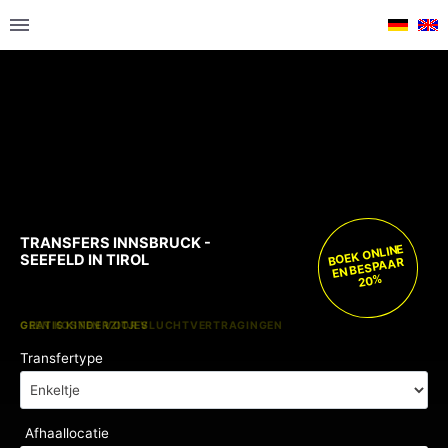
TRANSFERS INNSBRUCK -
BOEK ONLINE
SEEFELD IN TIROL
EN BESPAAR
20%
GRATIS KINDERZITJES
GEEN KOSTEN VOOR VLUCHTVERTRAGINGEN
Transfertype
Afhaallocatie