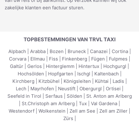
van uw reis of bij aankomst. Op verzoek kunnen wij ook
zakelijke klanten een factuur sturen.
TOPBESTEMMINGEN VAN TRVL TAXI
Alpbach
|
Arabba
|
Bozen
|
Bruneck
|
Canazei
|
Cortina
|
Corvara
|
Ellmau
|
Fiss
|
Finkenberg
|
Fügen
|
Fulpmes
|
Galtür
|
Gerlos
|
Hinterglemm
|
Hintertux
|
Hochgurgl
|
Hochsölden
|
Hopfgarten
|
Ischgl
|
Kaltenbach
|
Kirchberg
|
Kitzbühel
|
Königsleiten
|
Kühtai
|
Ladis
|
Lech
|
Mayrhofen
|
Neustift
|
Obergurgl
|
Ortisei
|
Seefeld in Tirol
|
Serfaus
|
Sölden
|
St. Anton am Arlberg
|
St.Christoph am Arlberg
|
Tux
|
Val Gardena
|
Westendorf
|
Wolkenstein
|
Zell am See
|
Zell am Ziller
|
Zürs
|