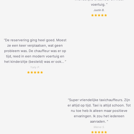
voertuig.
”
Justin B.
“De reservering ging heel goed. Moest
ze een keer verplaatsen, wat geen
probleem was. De chauffeur was er op
tijd, reed in een modern voertuig en
het kinderzitje (besteld) was er ook... ”
Yuriy P.
“Super vriendelijke taxichauffeurs. Zijn
er altijd op tijd. Taxi is altijd schoon. Tot
nu toe heb ik alleen maar positieve
ervaringen. Ik zou het iedereen
aanraden. "
Merve S.