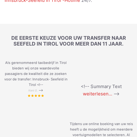
Innsbruck-Seefeld in Tirol -Hotline
24/7.
DE EERSTE KEUZE VOOR UW TRANSFER NAAR
SEEFELD IN TIROL VOOR MEER DAN 11 JAAR.
Als gerenommeerd taxibedrijf in Tirol
bieden wij onze waardevolle
passagiers de kwaliteit die ze zoeken
voor de transfer: Innsbruck- Seefeld in
Tirol <!--
<!-- Summary Text
-->
Keni G.
weiterlesen...
-->
Tijdens uw online boeking van uw reis
heeft u de mogelijkheid om meerdere
voertuigmodellen te selecteren. Al