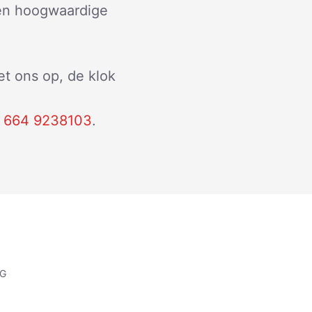
een hoogwaardige
t ons op, de klok
 664 9238103
.
NG