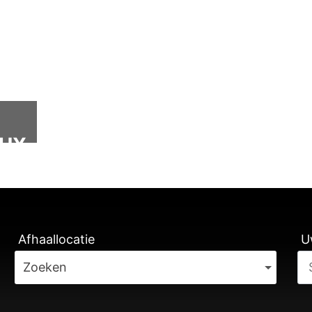
TUX
TRAGINGEN
Afhaallocatie
U
Zoeken