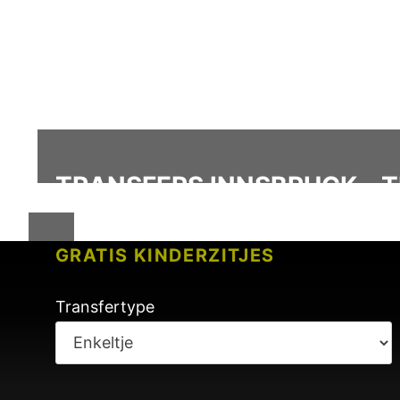
TRANSFERS INNSBRUCK - 
GRATIS KINDERZITJES
GEEN KOSTEN VOOR VLUCHTVER
Transfertype